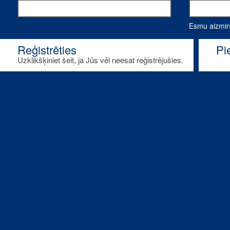
Esmu aizmirs
Reģistrēties
Pi
Uzklikšķiniet šeit, ja Jūs vēl neesat reģistrējušies.